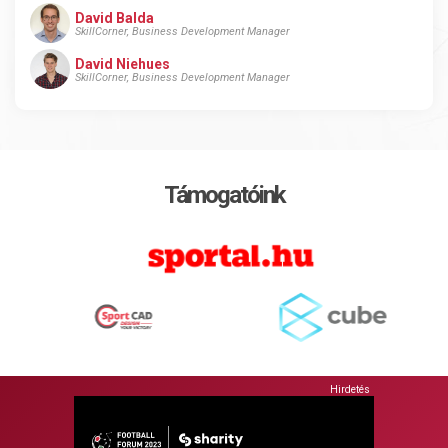
David Balda
SkillCorner, Business Development Manager
David Niehues
SkillCorner, Business Development Manager
Támogatóink
Hirdetés