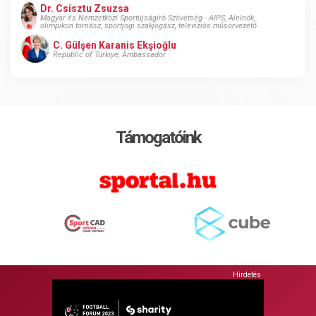
Dr. Csisztu Zsuzsa
Magyar és Nemzetközi Sportújságíró Szövetség - AIPS, Alelnök,
olimpikon tornász, sportjogi szakjogász, televíziós műsorvezető
C. Gülşen Karanis Ekşioğlu
Republic of Türkiye, Ambassador
Támogatóink
Hirdetés