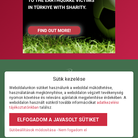
Sütik kezelése
Weboldalunkon sütiket használunk a weboldal működtetése,
használatának megkönnyítése, a weboldalon végzett tevékenység
Kapcsolat
nyomon követése és releváns ajánlatok megjelenítése érdekében. A
ghorvath@thepathsm.com
gabor@sportandmove.hu
weboldalon használt sütikről további információkat
adatkezelési
events@thepathsm.com
tájékoztatónkban
találsz.
+36306042182
+36302315308
ELFOGADOM A JAVASOLT SÜTIKET
2026 © 2023.footballforumhungary.hu - Minden jog fenntartva!
Á.SZ.F
|
Adatvédelem
|
Impresszum
|
Sütibeállítások
Sütibeállítások módosítása
-
Nem fogadom el