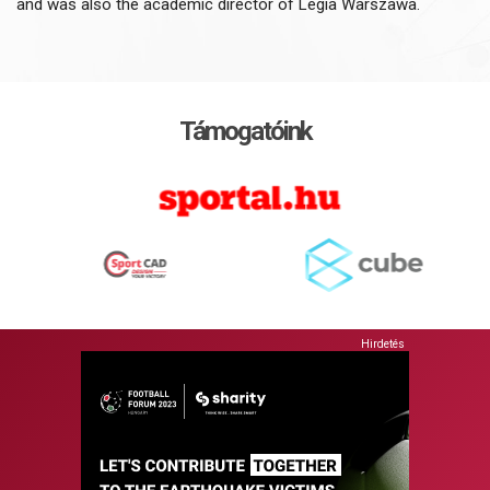
and was also the academic director of Legia Warszawa.
Támogatóink
Hirdetés